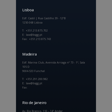
Lisboa
Edf. Castil | Rua Castilho 39 - 12ºB
1250-068 Lisboa
T: +351.213.875.702
E: law@bsgg.pt
Fax: +351.213.875.743
Madeira
Edf. Marina Club, Avenida Arriaga nº 73 - 1º, Sala
105 D
9004-533 Funchal
T: +351.291.200.982
E: law@bsgg.pt
Fax:
Rio de Janeiro
Av. Rio Branco, 110 – 14º Andar