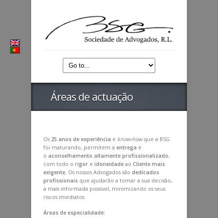
Áreas de actuação
Os
25 anos de experiência
e
know-how
que a BSG
foi maturando, permitem a
entrega
e
o
aconselhamento
altamente profissionalizado
,
com todo o
rigor
e
idoneidade
ao
Cliente mais
exigente.
Os nossos Advogados são
dedicados
profissionais
que ajudarão a tomar a sua decisão,
a mais informada possível, minimizando os seus
riscos imediatos.
Áreas de especialidade: