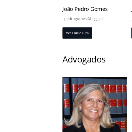
João Pedro Gomes
j.pedrogomes@bsgg.pt
Ver Curriculum
Advogados