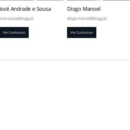
José Andrade e Sousa
Diogo Manoel
jose.sousa@bsgg.pt
diogo.manoel@bsgg.pt
Ver Curriculum
Ver Curriculum