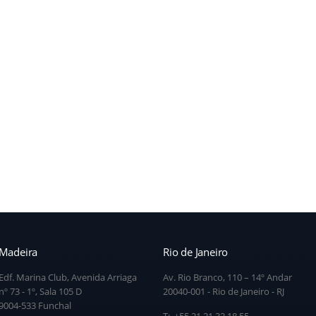
Madeira
Rio de Janeiro
Edf. Marina Club, Avenida Arriaga
Av. Rio Branco, 110 – 14º Andar
nº 73 - 1º, Sala 105 D
20040-001 - Rio de Janeiro - RJ
9004-533 Funchal