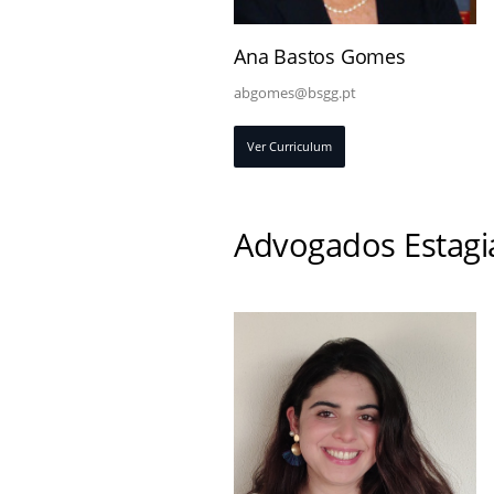
Ana Bastos Gomes
abgomes@bsgg.pt
Ver Curriculum
Advogados Estagi