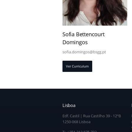
Sofia Bettencourt
Domingos
sofia.domingos@bsgg.pt
Ver Curriculum
Lisboa
Edf. Castil | Rua Castilho 39 - 12ºB
1250-068 Lisboa