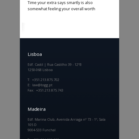
Time your extra says smartly is also
somewhat feeling your overall worth
Lisboa
Edf. Castil | Rua Castilho 39 - 12ºB
1250-068 Lisboa
T: +351.213.875.702
E: law@bsgg.pt
Fax: +351.213.875.743
Madeira
Edf. Marina Club, Avenida Arriaga nº 73 - 1º, Sala
105 D
9004-533 Funchal