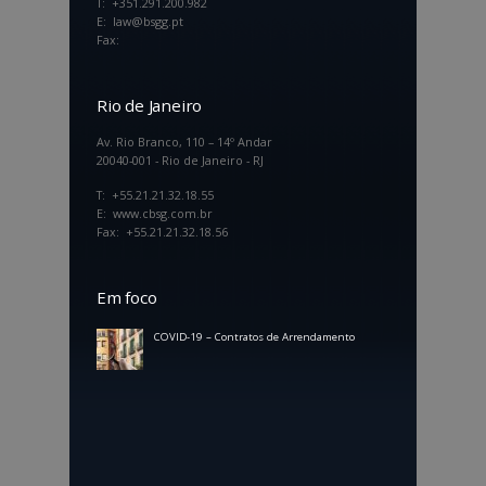
T: +351.291.200.982
E: law@bsgg.pt
Fax:
Rio de Janeiro
Av. Rio Branco, 110 – 14º Andar
20040-001 - Rio de Janeiro - RJ
T: +55.21.21.32.18.55
E: www.cbsg.com.br
Fax: +55.21.21.32.18.56
Em foco
COVID-19 – Contratos de Arrendamento